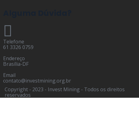
Alguma Dúvida?
Telefone
61 3326 0759
Endereço
Brasília-DF
Email
contato@investmining.org.br
Copyright - 2023 - Invest Mining - Todos os direitos
reservados